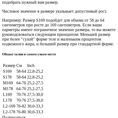
подобрать нужный вам размер.
Числовое значение в размере указывает допустимый рост.
Например: Размер S169 подойдет для объема от 58 до 64
сантиметров при росте до 169 сантиметров. Если ваши
парметры имеют пограничное значение размера, то вы можете
руководсвоваться следующем принципом: Меньшей размер
при более "сухой" форме теле и маленьким процентом
подкожного жира, и больший размер при стандартной форме.
Обхват талии в самом узком месте
Размер
См
Inch
S169
58-64
22,8-25,2
S178
58-64
22,8-25,2
M169
64-70
25,2-27,5
M178
64-70
25,2-27,5
L169
70-76
27,5-30,0
L178
70-76
27,5-30,0
L2-169
76-82
30,0-33,3
L2-178
76-80
30,0-33,3
Подписаться