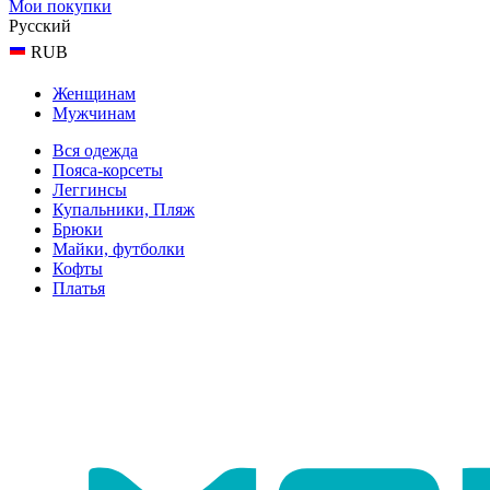
Мои покупки
Русский
RUB
Женщинам
Мужчинам
Вся одежда
Пояса-корсеты
Леггинсы
Купальники, Пляж
Брюки
Майки, футболки
Кофты
Платья