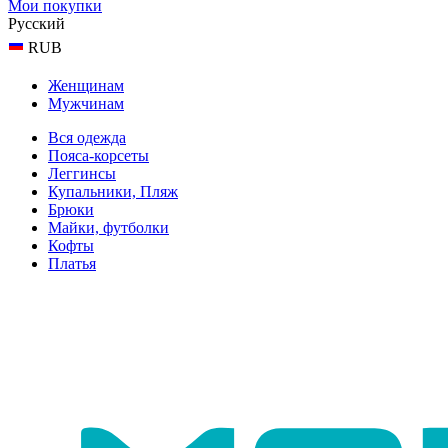
Мои покупки
Русский
RUB
Женщинам
Мужчинам
Вся одежда
Пояса-корсеты
Леггинсы
Купальники, Пляж
Брюки
Майки, футболки
Кофты
Платья