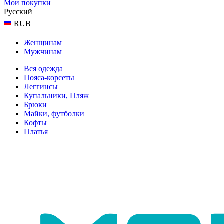
Мои покупки
Русский
RUB
Женщинам
Мужчинам
Вся одежда
Пояса-корсеты
Леггинсы
Купальники, Пляж
Брюки
Майки, футболки
Кофты
Платья