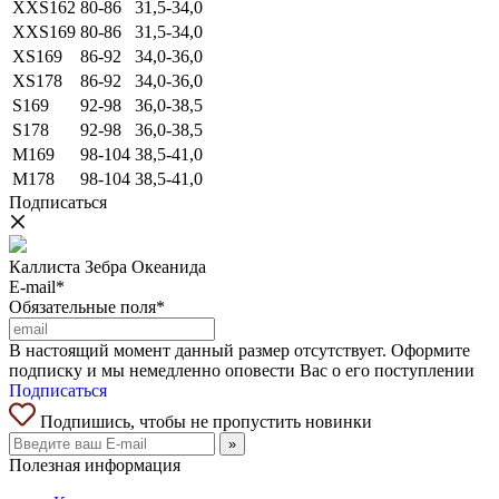
XXS162
80-86
31,5-34,0
XXS169
80-86
31,5-34,0
XS169
86-92
34,0-36,0
XS178
86-92
34,0-36,0
S169
92-98
36,0-38,5
S178
92-98
36,0-38,5
M169
98-104
38,5-41,0
M178
98-104
38,5-41,0
Подписаться
Каллиста Зебра Океанида
E-mail*
Обязательные поля*
В настоящий момент данный размер отсутствует. Оформите
подписку и мы немедленно оповести Вас о его поступлении
Подписаться
Подпишись, чтобы не пропустить новинки
»
Полезная информация