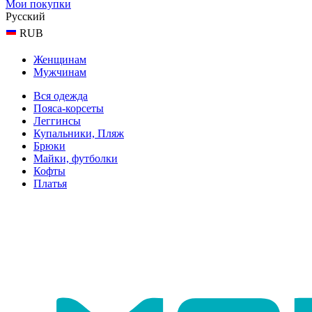
Мои покупки
Русский
RUB
Женщинам
Мужчинам
Вся одежда
Пояса-корсеты
Леггинсы
Купальники, Пляж
Брюки
Майки, футболки
Кофты
Платья