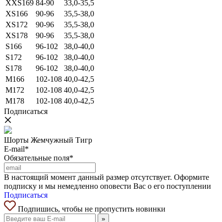
XXS169
84-90
33,0-35,5
XS166
90-96
35,5-38,0
XS172
90-96
35,5-38,0
XS178
90-96
35,5-38,0
S166
96-102
38,0-40,0
S172
96-102
38,0-40,0
S178
96-102
38,0-40,0
M166
102-108
40,0-42,5
M172
102-108
40,0-42,5
M178
102-108
40,0-42,5
Подписаться
Шорты Жемчужный Тигр
E-mail*
Обязательные поля*
В настоящий момент данный размер отсутствует. Оформите
подписку и мы немедленно оповести Вас о его поступлении
Подписаться
Подпишись, чтобы не пропустить новинки
»