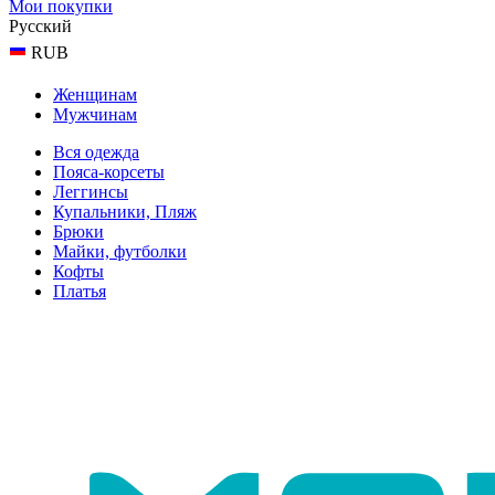
Мои покупки
Русский
RUB
Женщинам
Мужчинам
Вся одежда
Пояса-корсеты
Леггинсы
Купальники, Пляж
Брюки
Майки, футболки
Кофты
Платья