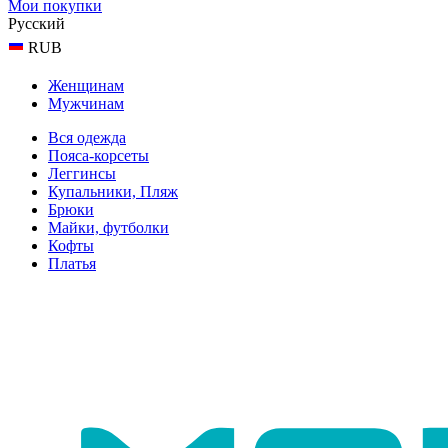
Мои покупки
Русский
RUB
Женщинам
Мужчинам
Вся одежда
Пояса-корсеты
Леггинсы
Купальники, Пляж
Брюки
Майки, футболки
Кофты
Платья