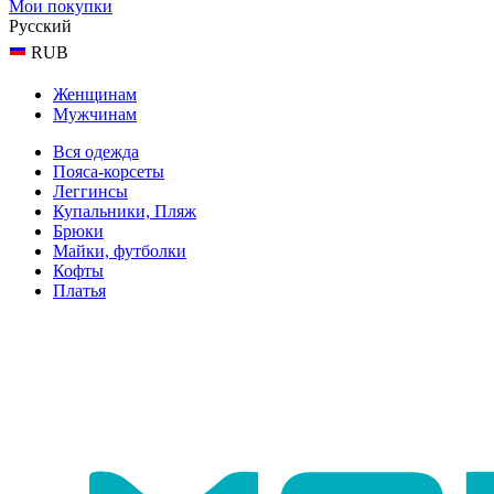
Мои покупки
Русский
RUB
Женщинам
Мужчинам
Вся одежда
Пояса-корсеты
Леггинсы
Купальники, Пляж
Брюки
Майки, футболки
Кофты
Платья