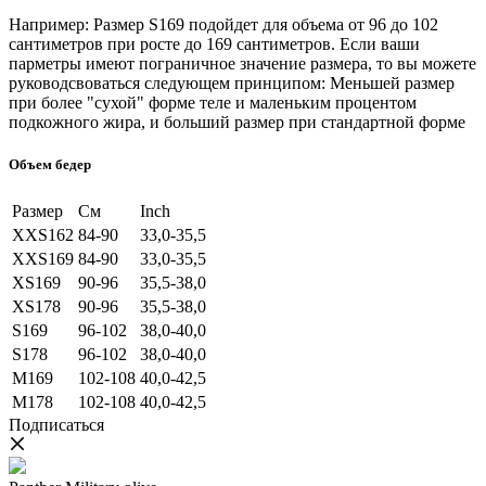
Например: Размер S169 подойдет для объема от 96 до 102
сантиметров при росте до 169 сантиметров. Если ваши
парметры имеют пограничное значение размера, то вы можете
руководсвоваться следующем принципом: Меньшей размер
при более "сухой" форме теле и маленьким процентом
подкожного жира, и больший размер при стандартной форме
Объем бедер
Размер
См
Inch
XXS162
84-90
33,0-35,5
XXS169
84-90
33,0-35,5
XS169
90-96
35,5-38,0
XS178
90-96
35,5-38,0
S169
96-102
38,0-40,0
S178
96-102
38,0-40,0
M169
102-108
40,0-42,5
M178
102-108
40,0-42,5
Подписаться