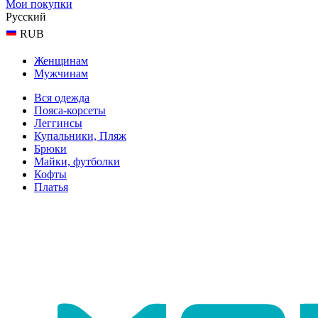
Мои покупки
Русский
RUB
Женщинам
Мужчинам
Вся одежда
Пояса-корсеты
Леггинсы
Купальники, Пляж
Брюки
Майки, футболки
Кофты
Платья