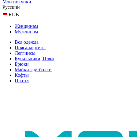
Мои покупки
Русский
RUB
Женщинам
Мужчинам
Вся одежда
Пояса-корсеты
Леггинсы
Купальники, Пляж
Брюки
Майки, футболки
Кофты
Платья