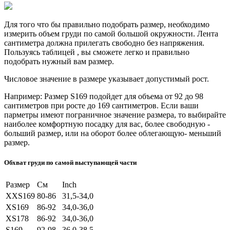
Для того что бы правильно подобрать размер, необходимо
измерить объем груди по самой большой окружности. Лента
сантиметра должна прилегать свободно без напряжения.
Пользуясь таблицей , вы сможете легко и правильно
подобрать нужный вам размер.
Числовое значение в размере указывает допустимый рост.
Например: Размер S169 подойдет для объема от 92 до 98
сантиметров при росте до 169 сантиметров. Если ваши
парметры имеют пограничное значение размера, то выбирайте
наиболее комфортную посадку для вас, более свободную -
больший размер, или на оборот более облегающую- меньший
размер.
Обхват груди по самой выступающей части
Размер
См
Inch
XXS169
80-86
31,5-34,0
XS169
86-92
34,0-36,0
XS178
86-92
34,0-36,0
S169
92-98
36,0-38,5