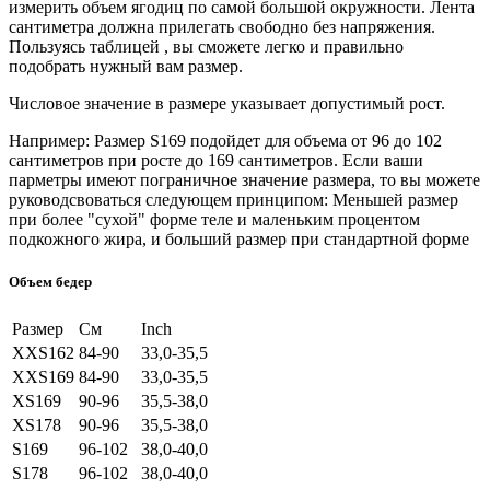
измерить объем ягодиц по самой большой окружности. Лента
сантиметра должна прилегать свободно без напряжения.
Пользуясь таблицей , вы сможете легко и правильно
подобрать нужный вам размер.
Числовое значение в размере указывает допустимый рост.
Например: Размер S169 подойдет для объема от 96 до 102
сантиметров при росте до 169 сантиметров. Если ваши
парметры имеют пограничное значение размера, то вы можете
руководсвоваться следующем принципом: Меньшей размер
при более "сухой" форме теле и маленьким процентом
подкожного жира, и больший размер при стандартной форме
Объем бедер
Размер
См
Inch
XXS162
84-90
33,0-35,5
XXS169
84-90
33,0-35,5
XS169
90-96
35,5-38,0
XS178
90-96
35,5-38,0
S169
96-102
38,0-40,0
S178
96-102
38,0-40,0