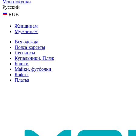
Мои покупки
Русский
RUB
Женщинам
Мужчинам
Вся одежда
Пояса-корсеты
Леггинсы
Купальники, Пляж
Брюки
Майки, футболки
Кофты
Платья