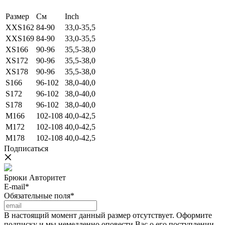
Размер
См
Inch
XXS162
84-90
33,0-35,5
XXS169
84-90
33,0-35,5
XS166
90-96
35,5-38,0
XS172
90-96
35,5-38,0
XS178
90-96
35,5-38,0
S166
96-102
38,0-40,0
S172
96-102
38,0-40,0
S178
96-102
38,0-40,0
M166
102-108
40,0-42,5
M172
102-108
40,0-42,5
M178
102-108
40,0-42,5
Подписаться
Брюки Авторитет
E-mail*
Обязательные поля*
В настоящий момент данный размер отсутствует. Оформите
подписку и мы немедленно оповести Вас о его поступлении