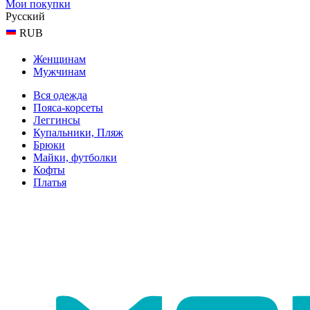
Мои покупки
Русский
RUB
Женщинам
Мужчинам
Вся одежда
Пояса-корсеты
Леггинсы
Купальники, Пляж
Брюки
Майки, футболки
Кофты
Платья