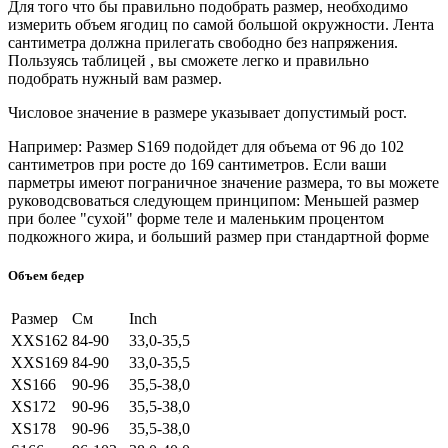
Для того что бы правильно подобрать размер, необходимо
измерить объем ягодиц по самой большой окружности. Лента
сантиметра должна прилегать свободно без напряжения.
Пользуясь таблицей , вы сможете легко и правильно
подобрать нужный вам размер.
Числовое значение в размере указывает допустимый рост.
Например: Размер S169 подойдет для объема от 96 до 102
сантиметров при росте до 169 сантиметров. Если ваши
парметры имеют пограничное значение размера, то вы можете
руководсвоваться следующем принципом: Меньшей размер
при более "сухой" форме теле и маленьким процентом
подкожного жира, и больший размер при стандартной форме
Объем бедер
Размер
См
Inch
XXS162
84-90
33,0-35,5
XXS169
84-90
33,0-35,5
XS166
90-96
35,5-38,0
XS172
90-96
35,5-38,0
XS178
90-96
35,5-38,0