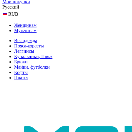
Мои покупки
Русский
RUB
Женщинам
Мужчинам
Вся одежда
Пояса-корсеты
Леггинсы
Купальники, Пляж
Брюки
Майки, футболки
Кофты
Платья