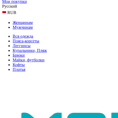
Мои покупки
Русский
RUB
Женщинам
Мужчинам
Вся одежда
Пояса-корсеты
Леггинсы
Купальники, Пляж
Брюки
Майки, футболки
Кофты
Платья