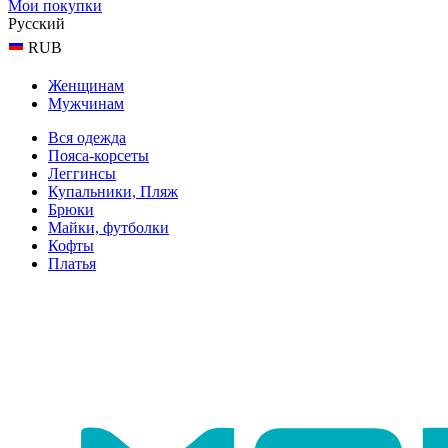
Мои покупки
Русский
RUB
Женщинам
Мужчинам
Вся одежда
Пояса-корсеты
Леггинсы
Купальники, Пляж
Брюки
Майки, футболки
Кофты
Платья