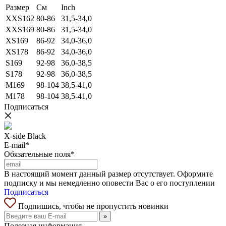
Размер
См
Inch
XXS162
80-86
31,5-34,0
XXS169
80-86
31,5-34,0
XS169
86-92
34,0-36,0
XS178
86-92
34,0-36,0
S169
92-98
36,0-38,5
S178
92-98
36,0-38,5
M169
98-104
38,5-41,0
M178
98-104
38,5-41,0
Подписаться
X-side Black
E-mail*
Обязательные поля*
В настоящий момент данный размер отсутствует. Оформите
подписку и мы немедленно оповести Вас о его поступлении
Подписаться
Подпишись, чтобы не пропустить новинки
»
Полезная информация